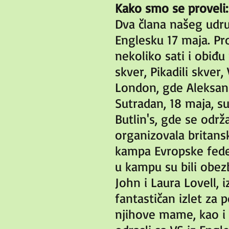
Kako smo se proveli:
Dva člana našeg udru
Englesku 17 maja. Pr
nekoliko sati i obiđu
skver, Pikadili skver
London, gde Aleksan
Sutradan, 18 maja, s
Butlin's, gde se odr
organizovala britans
kampa Evropske feder
u kampu su bili obe
John i Laura Lovell, 
fantastičan izlet za 
njihove mame, kao i d