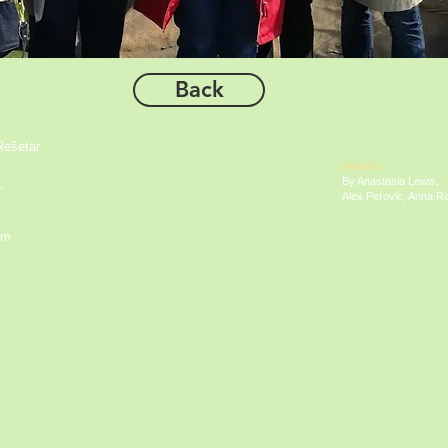
Back
Rešetar
Website:
,
By Anastasia Lewis,
Alex Perovic, Anna Ra
om