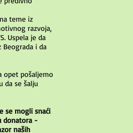
se predivno
 na teme iz
emotivnog razvoja,
S. Uspela je da
iz Beograda i da
a opet pošaljemo
u da se šalju
e se mogli snaći
u donatora -
nzor naših