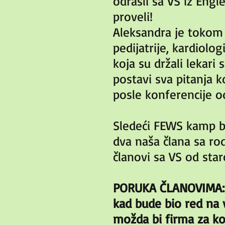
odrasli sa VS iz Eng
proveli!
Aleksandra je tokom 
pedijatrije, kardiolo
koja su držali lekari
postavi sva pitanja k
posle konferencije o
Sledeći FEWS kamp b
dva naša člana sa rod
članovi sa VS od star
PORUKA ČLANOVIMA: Po
kad bude bio red na 
možda bi firma za ko