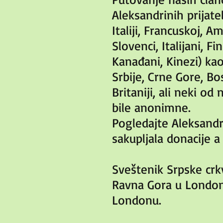
Aleksandrinih prijate
Italiji, Francuskoj, A
Slovenci, Italijani, F
Kanađani, Kinezi) kao
Srbije, Crne Gore, Bos
Britaniji, ali neki od 
bile anonimne.
Pogledajte Aleksand
sakupljala donacije a
Sveštenik Srpske crk
Ravna Gora u London
Londonu.