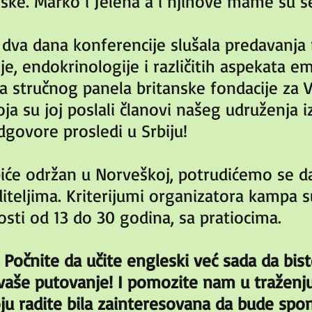
leske. Marko i Jelena a i njihove mame su 
dva dana konferencije slušala predavanja
gije, endokrinologije i različitih aspekata 
 sa stručnog panela britanske fondacije za V
oja su joj poslali članovi našeg udruženja 
dgovore prosledi u Srbiju!
iće održan u Norveškoj, potrudićemo se d
iteljima. Kriterijumi organizatora kampa s
osti od 13 do 30 godina, sa pratiocima.
čnite da učite engleski već sada da bist
vaše putovanje! I pomozite nam u traženj
ju radite bila zainteresovana da bude spo