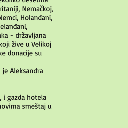
ritaniji, Nemačkoj,
i Nemci, Holanđani,
zelanđani,
aka - državljana
oji žive u Velikoj
Neke donacije su
 je Aleksandra
 i gazda hotela
novima smeštaj u