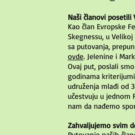
Naši članovi posetili
Kao član Evropske Fe
Skegnessu, u Velikoj 
sa putovanja, prepun
ovde
. Jelenine i Ma
Ovaj put, poslali sm
godinama kriterijumi
udruženja mlađi od 3
učestvuju u jednom 
nam da nađemo spon
Zahvaljujemo svim d
Putovanje naših čla