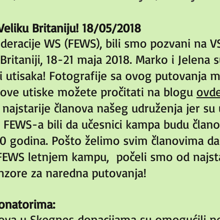
 Veliku Britaniju! 18/05/2018
deracije WS (FEWS), bili smo pozvani na V
Britaniji, 18-21 maja 2018. Marko i Jelena s
i utisaka! Fotografije sa ovog putovanja m
rkove utiske možete pročitati na blogu
ovd
o najstarije članova našeg udruženja jer s
 FEWS-a bili da učesnici kampa budu člano
0 godina. Pošto želimo svim članovima da
FEWS letnjem kampu, počeli smo od najsta
zore za naredna putovanja!
onatorima:
nova u Skegnes donacijama su omogućili n