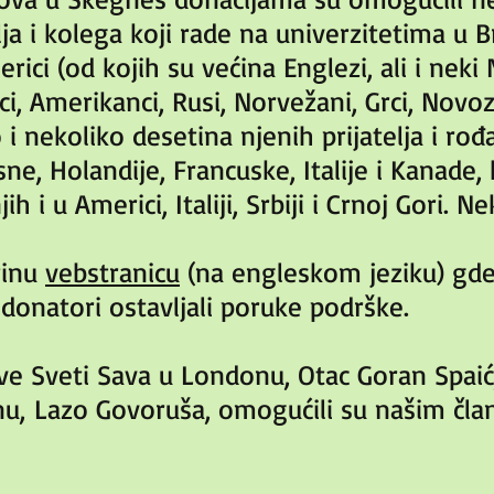
lja i kolega koji rade na univerzitetima u B
merici (od kojih su većina Englezi, ali i nek
inci, Amerikanci, Rusi, Norvežani, Grci, Novo
 i nekoliko desetina njenih prijatelja i rođ
ne, Holandije, Francuske, Italije i Kanade, k
njih i u Americi, Italiji, Srbiji i Crnoj Gori. 
rinu
vebstranicu
(na engleskom jeziku) gde
 donatori ostavljali poruke podrške.
ve Sveti Sava u Londonu, Otac Goran Spaić,
u, Lazo Govoruša, omogućili su našim čla