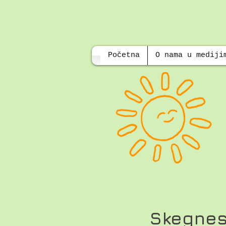
Početna
O nama u mediji
Skegness