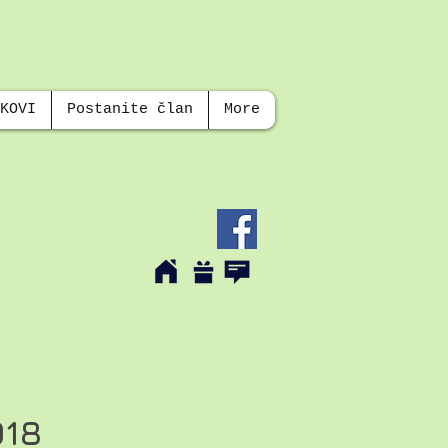
KOVI
Postanite član
More
018