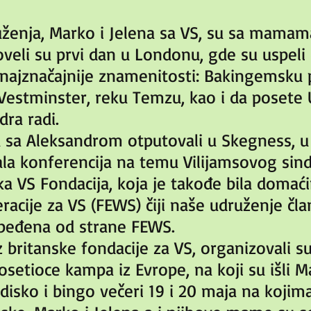
ženja, Marko i Jelena sa VS, su sa mamam
oveli su prvi dan u Londonu, gde su uspeli
 najznačajnije znamenitosti: Bakingemsku p
, Vestminster, reku Temzu, kao i da posete 
dra radi.
u sa Aleksandrom otputovali u Skegness, u
žala konferencija na temu Vilijamsovog sin
ka VS Fondacija, koja je takođe bila domaći
acije za VS (FEWS) čiji naše udruženje čla
zbeđena od strane FEWS.
iz britanske fondacije za VS, organizovali s
posetioce kampa iz Evrope, na koji su išli Ma
isko i bingo večeri 19 i 20 maja na kojima