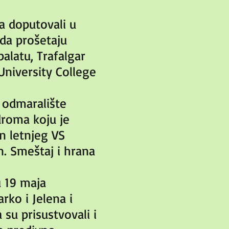
a doputovali u
 da prošetaju
alatu, Trafalgar
University College
 odmaralište
droma koju je
n letnjeg VS
n. Smeštaj i hrana
u 19 maja
rko i Jelena i
 su prisustvovali i