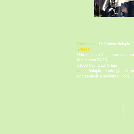
Predsednik:
Dr Sabina Halupka-
Adresa:
Udruženje za Vilijamsov sindrom
Mičurinova 54/10,
21000 Novi Sad, Srbija
email:
halupka.resetar@gmail.c
udruzenjevilijams@gmail.com