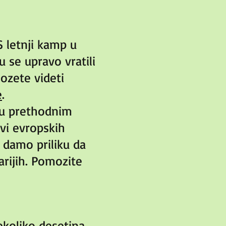
S letnji kamp u
u se upravo vratili
ozete videti
e
.
u u prethodnim
vi evropskih
 damo priliku da
rijih. Pomozite
ekoliko desetina