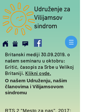
Udruženje za
Vilijamsov
sindrom
Britanski mediji
30.09.2019
. o
našem seminaru u oktobru:
Бritić, časopis za Srbe u Velikoj
Britaniji.
Klikni ovde.
O našem Udruženju, našim
članovima i Vilijamsovom
sindromu
RTS 2 "
Mesto za nas
", 2017: