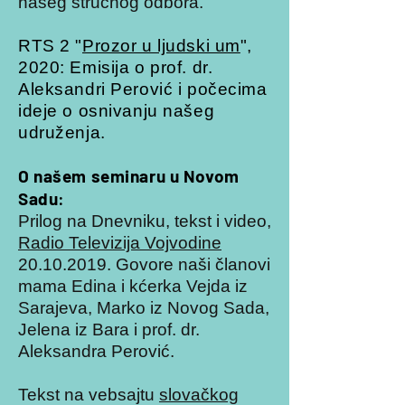
našeg stručnog odbora.
RTS 2 "
Prozor u ljudski um
",
2020: Emisija o prof. dr.
Aleksandri Perović i počecima
ideje o osnivanju našeg
udruženja.
O našem seminaru u Novom
Sadu
:
Prilog na Dnevniku, tekst i video,
Radio Televizija Vojvodine
20.10.2019. Govore naši članovi
mama Edina i kćerka Vejda iz
Sarajeva, Marko iz Novog Sada,
Jelena iz Bara i prof. dr.
Aleksandra Perović.
Tekst na vebsajtu
slovačkog