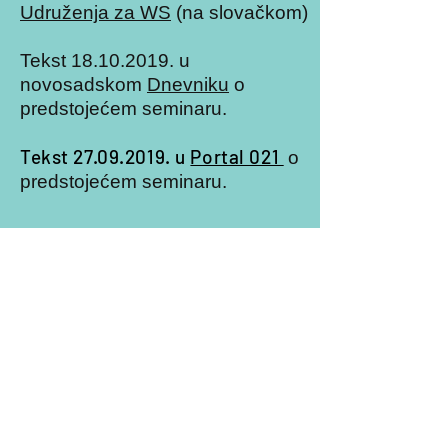
Udruženja za WS
(na slovačkom)
Tekst 18.10.2019. u
novosadskom
Dnevniku
o
predstojećem seminaru.
Tekst 27.09.2019. u
Portal 021
o
predstojećem seminaru.
Crnogorski portal
18.09.2019
.
Roditelji.me o našem seminaru
u oktobru.
Klikni ovde
Časopis "Reč za Život", Sabina,
predsednik Udruženja,
predstavlja naše Udruženje,
2017.
Klikni ovde
Časopis "Reč za Život",