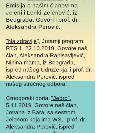
Emisija o našim članovima
Jeleni i Lenki Zelenović, iz
Beograda. Govori i prof. dr.
Aleksandra Perović.
"Na zdravlje
", Jutarnji program,
RTS 1,
22.10.2019
. Govore naš
član, Aleksandra Ranisavljević,
Ninina mama, iz Beograda,
ispred našeg Udruženja, i prof. dr.
Aleksandra Perović, ispred
našeg stručnog odbora.
Crnogorski portal
"Jedro"
,
5.11.2019
. Govore naš član,
Jovana iz Bara, sa sestrom
Jelenom koja ima WS, i prof. dr.
Aleksandra Perović, ispred