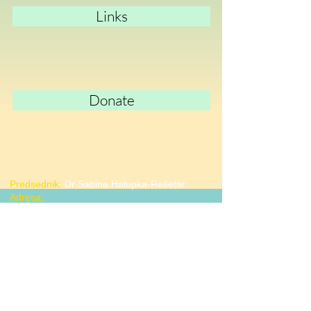
Links
Donate
Predsednik:
Dr Sabina Halupka-Rešetar
Adresa:
Udruženje za Vilijamsov sindrom,
Mičurinova 54/10,
21000 Novi Sad, Srbija
email:
halupka.resetar@gmail.com
udruzenjevilijams@gmail.com
Website:
By Anastasia Lewis,
Alex Perovic, Anna Randall