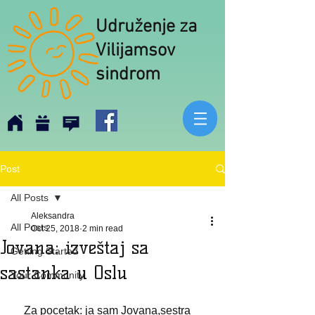
Udruženje za
Vilijamsov
sindrom
Post
All Posts
Aleksandra
All Posts
Oct 25, 2018
2 min read
Jovana: izveštaj sa
Getting Started
sastanka u Oslu
Your Community
    Za pocetak: ja sam Jovana,sestra 