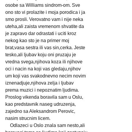
osobe sa Williams sindrom-om. Sve 
ono sto vi prolazite i moja porodica i ja 
smo prosli. Verovatno vam i nije neka 
uteha,ali zaista vremenom shvatite da 
je zapravo dar odrastati i uciti kroz 
nekog kao sto je na primer moj 
brat,vasa sestra ili vas sin,cerka. Jeste 
tesko,ali ljubav koju oni pruzaju je 
vredna svega,njihova koza ili njihove 
oci i nacin na koji vas gledaju,njihov 
um koji vas svakodnevno necim novim 
iznenadjuje,njihova zelja i ljubav 
prema muzici i nepoznatim ljudima.
Proslog vikenda boravila sam u Oslu, 
kao predstavnik naseg udruzenja, 
zajedno sa Aleksandrom Perovic, 
nasim strucnim licem. 
    Odlazeci u Oslo znala sam nesto,ali 