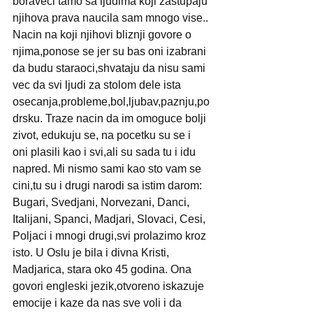
boraveci tamo sa ljudima koji zastupaju 
njihova prava naucila sam mnogo vise.. 
Nacin na koji njihovi bliznji govore o 
njima,ponose se jer su bas oni izabrani 
da budu staraoci,shvataju da nisu sami 
vec da svi ljudi za stolom dele ista 
osecanja,probleme,bol,ljubav,paznju,po
drsku. Traze nacin da im omoguce bolji 
zivot, edukuju se, na pocetku su se i 
oni plasili kao i svi,ali su sada tu i idu 
napred. Mi nismo sami kao sto vam se 
cini,tu su i drugi narodi sa istim darom: 
Bugari, Svedjani, Norvezani, Danci, 
Italijani, Spanci, Madjari, Slovaci, Cesi, 
Poljaci i mnogi drugi,svi prolazimo kroz 
isto. U Oslu je bila i divna Kristi, 
Madjarica, stara oko 45 godina. Ona 
govori engleski jezik,otvoreno iskazuje 
emocije i kaze da nas sve voli i da 