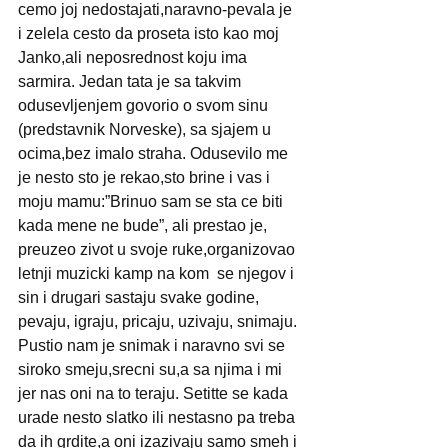
cemo joj nedostajati,naravno-pevala je 
i zelela cesto da proseta isto kao moj 
Janko,ali neposrednost koju ima 
sarmira. Jedan tata je sa takvim 
odusevljenjem govorio o svom sinu 
(predstavnik Norveske), sa sjajem u 
ocima,bez imalo straha. Odusevilo me 
je nesto sto je rekao,sto brine i vas i 
moju mamu:”Brinuo sam se sta ce biti 
kada mene ne bude”, ali prestao je, 
preuzeo zivot u svoje ruke,organizovao 
letnji muzicki kamp na kom  se njegov i 
sin i drugari sastaju svake godine, 
pevaju, igraju, pricaju, uzivaju, snimaju. 
Pustio nam je snimak i naravno svi se 
siroko smeju,srecni su,a sa njima i mi 
jer nas oni na to teraju. Setitte se kada 
urade nesto slatko ili nestasno pa treba 
da ih grdite,a oni izazivaju samo smeh i 