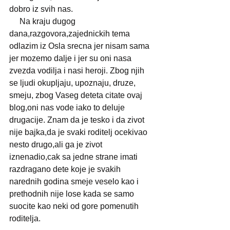
dobro iz svih nas.
     Na kraju dugog 
dana,razgovora,zajednickih tema 
odlazim iz Osla srecna jer nisam sama 
jer mozemo dalje i jer su oni nasa 
zvezda vodilja i nasi heroji. Zbog njih 
se ljudi okupljaju, upoznaju, druze, 
smeju, zbog Vaseg deteta citate ovaj 
blog,oni nas vode iako to deluje 
drugacije. Znam da je tesko i da zivot 
nije bajka,da je svaki roditelj ocekivao 
nesto drugo,ali ga je zivot 
iznenadio,cak sa jedne strane imati 
razdragano dete koje je svakih 
narednih godina smeje veselo kao i 
prethodnih nije lose kada se samo 
suocite kao neki od gore pomenutih 
roditelja.